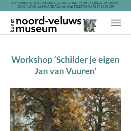
OPENINGSTIJDEN: DINSDAG t/m ZATERDAG: 11:00 – 17:00 uur ZONDAG:
13:00 – 17:00 uur MAANDAG: gesloten TELEFOON:+31 341 250 560
Workshop ‘Schilder je eigen
Jan van Vuuren’