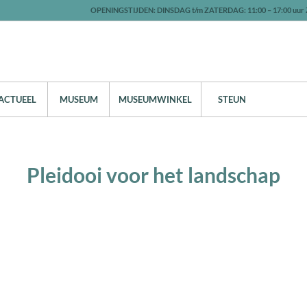
OPENINGSTIJDEN: DINSDAG t/m ZATERDAG: 11:00 – 17:00 uur 
ACTUEEL
MUSEUM
MUSEUMWINKEL
STEUN
Pleidooi voor het landschap