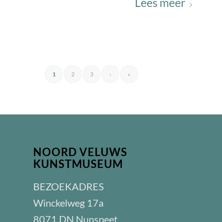
Lees meer
1
2
3
›
»
NOORD VELUWS
KUNSTMUSEUM
BEZOEKADRES
Winckelweg 17a
8071 DN Nunspeet