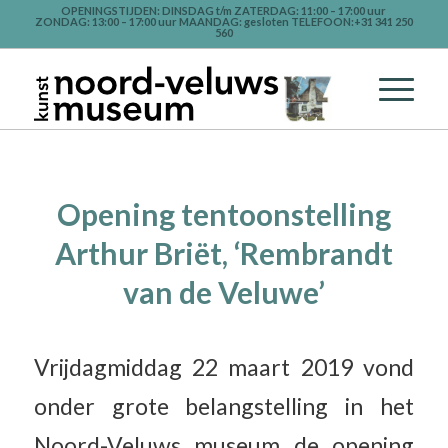
OPENINGSTIJDEN: DINSDAG t/m ZATERDAG: 11:00 – 17:00 uur
ZONDAG: 13:00 – 17:00 uur MAANDAG: gesloten TELEFOON:+31 341 250
560
Opening tentoonstelling
Arthur Briët, ‘Rembrandt
van de Veluwe’
Vrijdagmiddag 22 maart 2019 vond
onder grote belangstelling in het
Noord-Veluws museum de opening