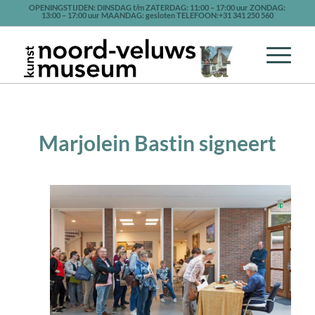
OPENINGSTIJDEN: DINSDAG t/m ZATERDAG: 11:00 – 17:00 uur ZONDAG:
13:00 – 17:00 uur MAANDAG: gesloten TELEFOON:+31 341 250 560
Marjolein Bastin signeert