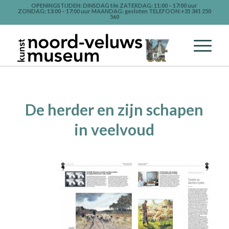
OPENINGSTIJDEN: DINSDAG t/m ZATERDAG: 11:00 – 17:00 uur
ZONDAG: 13:00 – 17:00 uur MAANDAG: gesloten TELEFOON:+31 341 250
560
De herder en zijn schapen
in veelvoud