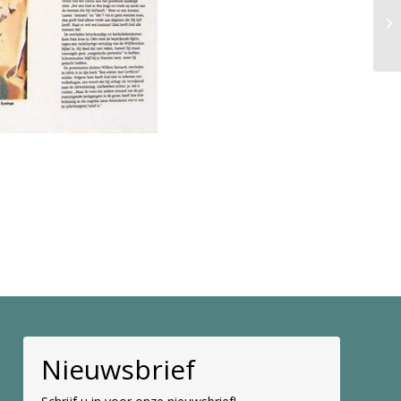
Mu
Nieuwsbrief