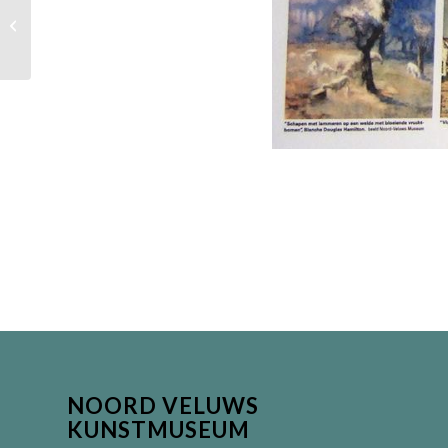
Veluwe inspireerde vrouwen
NOORD VELUWS
KUNSTMUSEUM