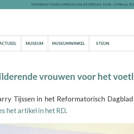
OPENINGSTIJDEN: DINSDAG t/m ZATERDAG: 11:00 – 17:00 uur ZO
ACTUEEL
MUSEUM
MUSEUMWINKEL
STEUN
ilderende vrouwen voor het voetl
arry Tijssen in het Reformatorisch Dagbla
s het artikel in het RD
.