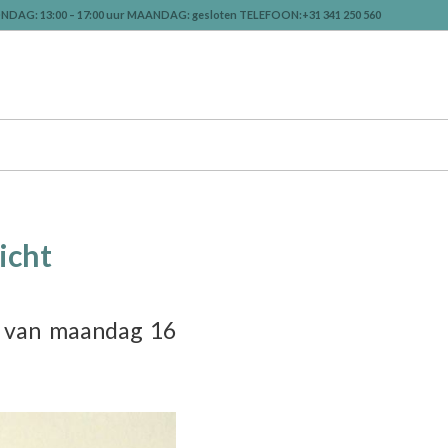
NDAG: 13:00 – 17:00 uur MAANDAG: gesloten TELEFOON:+31 341 250 560
icht
d van maandag 16