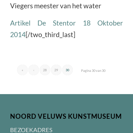
Viegers meester van het water
Artikel De Stentor 18 Oktober
2014
[/two_third_last]
«
‹
28
29
30
Pagina 30 van 30
NOORD VELUWS KUNSTMUSEUM
BEZOEKADRES