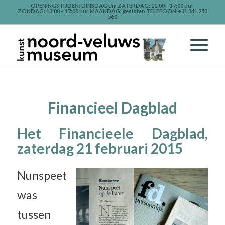
OPENINGSTIJDEN: DINSDAG t/m ZATERDAG: 11:00 – 17:00 uur
ZONDAG: 13:00 – 17:00 uur MAANDAG: gesloten TELEFOON:+31 341 250
560
Financieel Dagblad
Het Financieele Dagblad,
zaterdag 21 februari 2015
Nunspeet
was
tussen