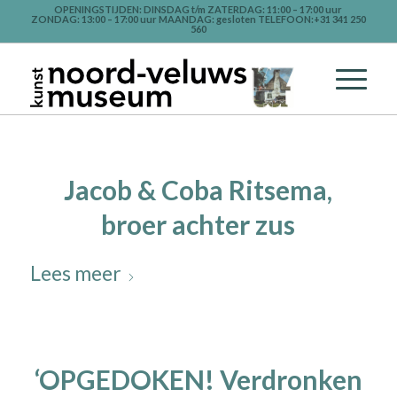
OPENINGSTIJDEN: DINSDAG t/m ZATERDAG: 11:00 – 17:00 uur
ZONDAG: 13:00 – 17:00 uur MAANDAG: gesloten TELEFOON:+31 341 250
560
Jacob & Coba Ritsema,
broer achter zus
Lees meer
‘OPGEDOKEN! Verdronken