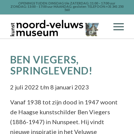
OPENINGSTIJDEN: DINSDAG t/m ZATERDAG: 11:00 – 17:00 uur
ZONDAG: 13:00 – 17:00 uur MAANDAG: gesloten TELEFOON:+31 341 250
560
BEN VIEGERS,
SPRINGLEVEND!
2 juli 2022 t/m 8 januari 2023
Vanaf 1938 tot zijn dood in 1947 woont
de Haagse kunstschilder Ben Viegers
(1886-1947) in Nunspeet. Hij vindt
nieuwe inspiratie in het Veluwse